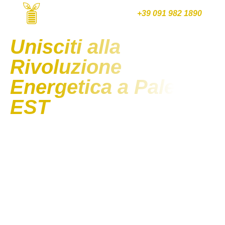
+39 091 982 1890
Unisciti alla
Rivoluzione
Energetica a Palermo
EST
Nasce la Comunità Energetica Palermo
Est, costituita da utenti privati, imprese e
enti pubblici
La Comunità Energetica Palermo Est è
un’innovativa realtà che coinvolge privati, imprese,
enti pubblici ed enti del terzo settore dei quartieri a
Est di Palermo.
La nostra missione è semplice: aiutarti a