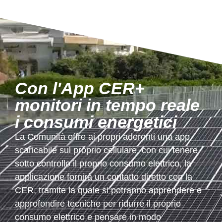
Con l'App CER+
monitori in tempo reale
i consumi energetici
La Comunità offre ai propri aderenti una app
scaricabile sul proprio cellulare, con cui tenere
sotto controllo il proprio consumo elettrico, la
applicazione fornirà un contatto diretto con la
CER, tramite la quale si potranno apprendere e
approfondire tecniche per ridurre il proprio
consumo elettrico e pensare in modo